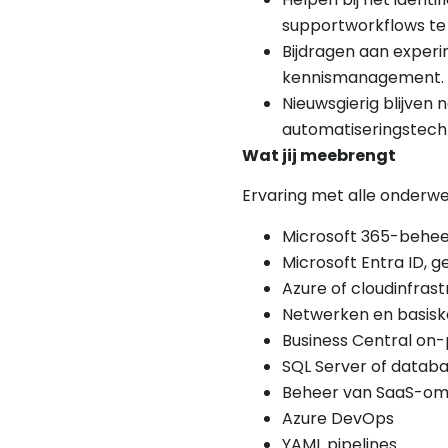
supportworkflows te
Bijdragen aan exper
kennismanagement.
Nieuwsgierig blijven 
automatiseringstech
Wat jij meebrengt
Ervaring met alle onderwer
Microsoft 365-behe
Microsoft Entra ID, g
Azure of cloudinfrast
Netwerken en basisk
Business Central on
SQL Server of databa
Beheer van SaaS-om
Azure DevOps
YAML pipelines