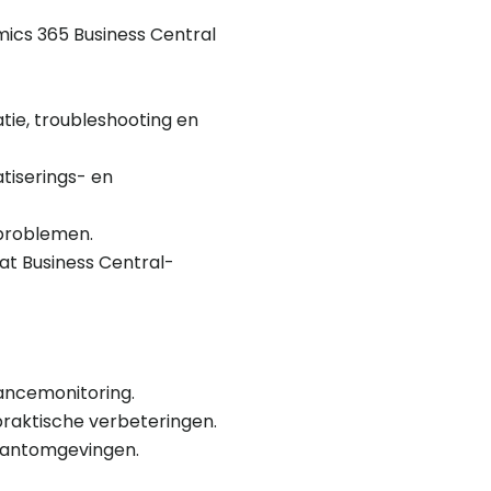
mics 365 Business Central
tie, troubleshooting en
atiserings- en
 problemen.
t Business Central-
ancemonitoring.
praktische verbeteringen.
klantomgevingen.