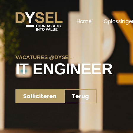
Home
Oplossinge
VACATURES @DYSEL
IT ENGINEER
Solliciteren
Terug