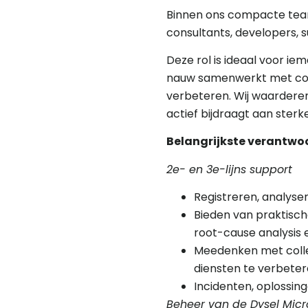
Binnen ons compacte team
consultants, developers,
Deze rol is ideaal voor i
nauw samenwerkt met coll
verbeteren. Wij waarderen 
actief bijdraagt aan sterk
Belangrijkste verantwo
2e- en 3e-lijns support
Registreren, analyse
Bieden van praktisch
root-cause analysis 
Meedenken met colleg
diensten te verbeter
Incidenten, oplossin
Beheer van de Dysel Mic