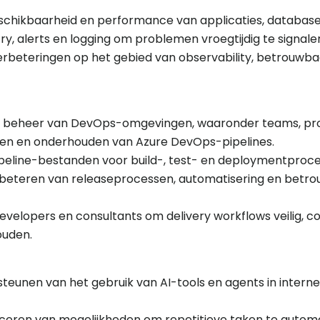
schikbaarheid en performance van applicaties, databas
, alerts en logging om problemen vroegtijdig te signale
rbeteringen op het gebied van observability, betrouwba
t beheer van DevOps-omgevingen, waaronder teams, pro
tten en onderhouden van Azure DevOps-pipelines.
eline-bestanden voor build-, test- en deploymentproce
erbeteren van releaseprocessen, automatisering en betr
lopers en consultants om delivery workflows veilig, co
ouden.
eunen van het gebruik van AI-tools en agents in interne
ificeren van mogelijkheden om repetitieve taken te autom