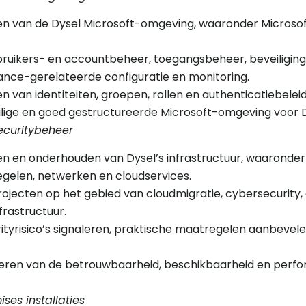
en van de Dysel Microsoft-omgeving, waaronder Microsof
ruikers- en accountbeheer, toegangsbeheer, beveiligings
iance-gerelateerde configuratie en monitoring.
n van identiteiten, groepen, rollen en authenticatiebeleid
ilige en goed gestructureerde Microsoft-omgeving voor D
ecuritybeheer
en en onderhouden van Dysel’s infrastructuur, waaronde
gelen, netwerken en cloudservices.
jecten op het gebied van cloudmigratie, cybersecurity,
frastructuur.
ityrisico’s signaleren, praktische maatregelen aanbevel
eren van de betrouwbaarheid, beschikbaarheid en perfo
ses installaties