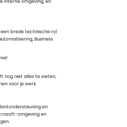
ze interne omgeving, en
n een brede technische rol
 automatisering, Business
ysel
ft nog niet alles te weten,
men voor je werk.
 klantondersteuning en
Microsoft-omgeving en
ngen.