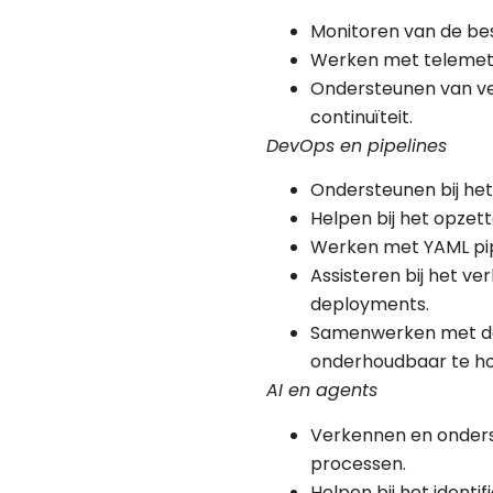
Monitoren van de be
Werken met telemetry
Ondersteunen van ve
continuïteit.
DevOps en pipelines
Ondersteunen bij he
Helpen bij het opze
Werken met YAML pip
Assisteren bij het v
deployments.
Samenwerken met deve
onderhoudbaar te h
AI en agents
Verkennen en onderst
processen.
Helpen bij het ident