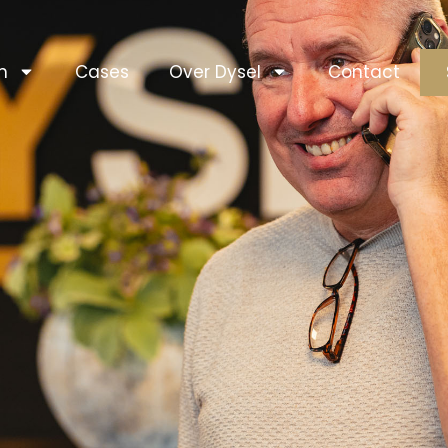
n
Cases
Over Dysel
Contact