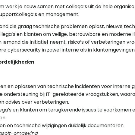
 werk je nauw samen met collega’s uit de hele organisa
 supportcollega’s en management.
emand die graag technische problemen oplost, nieuwe tec
ega’s en klanten om veilige, betrouwbare en moderne 
iemand die initiatief neemt, risico’s of verbeteringen vroe
ere cybersecurity in zowel interne als in klantomgevingen
ordelijkheden
ren en oplossen van technische incidenten voor interne g
e ondersteuning bij IT-gerelateerde vraagstukken, waaro
en advies over verbeteringen.
a’s en klanten om terugkerende issues te voorkomen en 
en.
gen en technische wijzigingen duidelijk documenteren.
rosoft-omgeving