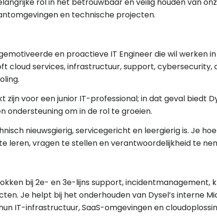
langrijke rol in het betrouwbaar en veilig houden van on
antomgevingen en technische projecten.
 gemotiveerde en proactieve IT Engineer die wil werken i
t cloud services, infrastructuur, support, cybersecurity,
ling.
 zijn voor een junior IT-professional; in dat geval biedt D
n ondersteuning om in de rol te groeien.
isch nieuwsgierig, servicegericht en leergierig is. Je hoe
te leren, vragen te stellen en verantwoordelijkheid te ne
trokken bij 2e- en 3e-lijns support, incidentmanagement,
ten. Je helpt bij het onderhouden van Dysel’s interne 
hun IT-infrastructuur, SaaS-omgevingen en cloudoplossi