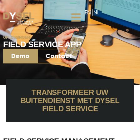
EN
NL
OPLOSSINGEN
FIELD SERVICE APP
Demo
Contact
TRANSFORMEER UW
BUITENDIENST MET DYSEL
FIELD SERVICE