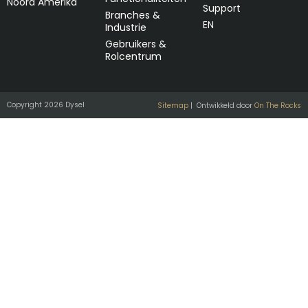
Noord Amerika
Support
Branches &
EN
Industrie
Gebruikers &
Rolcentrum
Copyright 2026 Dysel
Sitemap
| Ontwikkeld door
On The Rocks