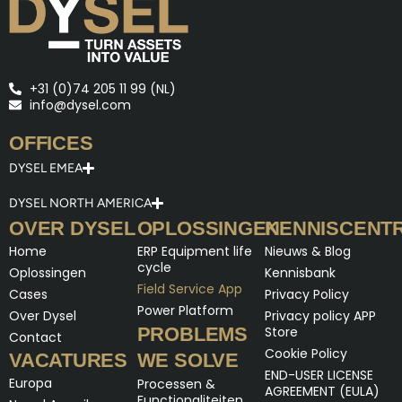
+31 (0)74 205 11 99 (NL)
info@dysel.com
OFFICES
DYSEL EMEA
DYSEL NORTH AMERICA
OVER DYSEL
OPLOSSINGEN
KENNISCENT
Home
ERP Equipment life
Nieuws & Blog
cycle
Oplossingen
Kennisbank
Field Service App
Cases
Privacy Policy
Power Platform
Over Dysel
Privacy policy APP
PROBLEMS
Store
Contact
Cookie Policy
VACATURES
WE SOLVE
END-USER LICENSE
Europa
Processen &
AGREEMENT (EULA)
Functionaliteiten