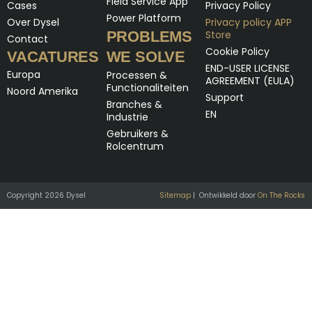
Field Service App
Cases
Privacy Policy
Power Platform
Over Dysel
Privacy policy APP
PROBLEMS
Store
Contact
Cookie Policy
VACATURES
WE SOLVE
END-USER LICENSE
Europa
Processen &
AGREEMENT (EULA)
Functionaliteiten
Noord Amerika
Support
Branches &
EN
Industrie
Gebruikers &
Rolcentrum
Copyright 2026 Dysel
Sitemap
| Ontwikkeld door
On The Rocks