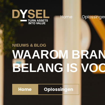
Home
Oplossinge
NIEUWS & BLOG
WAAROM BRAN
BELANG IS VO
Home
Oplossingen