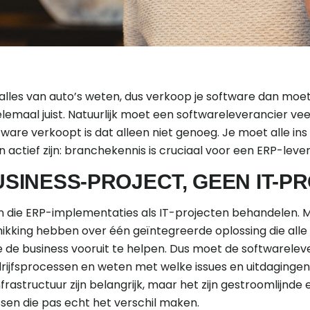
alles van auto’s weten, dus verkoop je software dan moet 
elemaal juist. Natuurlijk moet een softwareleverancier vee
are verkoopt is dat alleen niet genoeg. Je moet alle in
 actief zijn: branchekennis is cruciaal voor een ERP-lever
USINESS-PROJECT, GEEN IT-P
en die ERP-implementaties als IT-projecten behandelen. Ma
ikking hebben over één geïntegreerde oplossing die alle
de business vooruit te helpen. Dus moet de softwarelev
rijfsprocessen en weten met welke issues en uitdaginge
rastructuur zijn belangrijk, maar het zijn gestroomlijnde
en die pas echt het verschil maken.