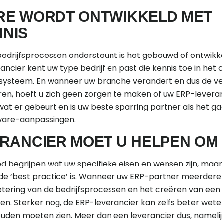
RE WORDT ONTWIKKELD MET
NIS
drijfsprocessen ondersteunt is het gebouwd of ontwikk
ancier kent uw type bedrijf en past die kennis toe in het
-systeem. En wanneer uw branche verandert en dus de ve
n, hoeft u zich geen zorgen te maken of uw ERP-leveranci
at er gebeurt en is uw beste sparring partner als het g
tware-aanpassingen.
RANCIER MOET U HELPEN OM 
 begrijpen wat uw specifieke eisen en wensen zijn, maa
e ‘best practice’ is. Wanneer uw ERP-partner meerdere v
ering van de bedrijfsprocessen en het creëren van een b
wen. Sterker nog, de ERP-leverancier kan zelfs beter wete
zouden moeten zien. Meer dan een leverancier dus, nameli