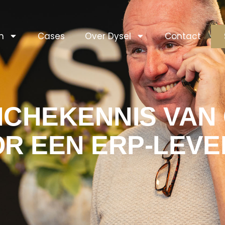
n
Cases
Over Dysel
Contact
CHEKENNIS VAN 
OR EEN ERP-LEV