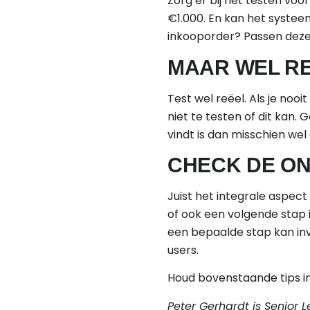
Zorg er bij het testen voor
€1.000. En kan het systeem
inkooporder? Passen dez
MAAR WEL R
Test wel reëel. Als je noo
niet te testen of dit kan.
vindt is dan misschien we
CHECK DE O
Juist het integrale aspec
of ook een volgende stap 
een bepaalde stap kan inv
users.
Houd bovenstaande tips in
Peter Gerhardt is Senior 