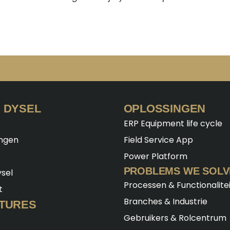
 DYSEL
OPLOSSINGEN
ERP Equipment life cycle
ingen
Field Service App
Power Platform
PROBLEMS WE SOLV
sel
Processen & Functionalite
t
Branches & Industrie
TURES
Gebruikers & Rolcentrum