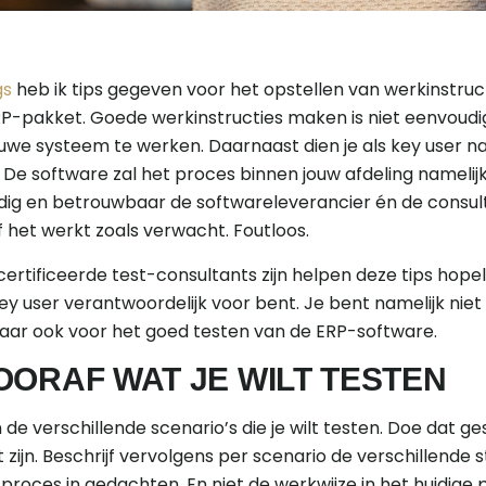
gs
heb ik tips gegeven voor het opstellen van werkinstruct
-pakket. Goede werkinstructies maken is niet eenvoudig
we systeem te werken. Daarnaast dien je als key user natu
. De software zal het proces binnen jouw afdeling nameli
ig en betrouwbaar de softwareleverancier én de consultan
of het werkt zoals verwacht. Foutloos.
tificeerde test-consultants zijn helpen deze tips hopeli
key user verantwoordelijk voor bent. Je bent namelijk niet
aar ook voor het goed testen van de ERP-software.
OORAF WAT JE WILT TESTEN
 de verschillende scenario’s die je wilt testen. Doe dat ge
zijn. Beschrijf vervolgens per scenario de verschillende 
proces in gedachten. En niet de werkwijze in het huidige 