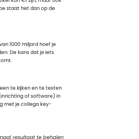
tikel kan €1 zijn, maar ook
Hoe staat het dan op de
van 1000 miljard hoef je
en. De kans dat je iets
komt.
en te kijken en te testen
nrichting of software) in
g met je collega key-
imaal resultaat te behalen