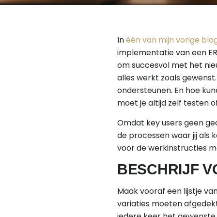
In
één van mijn vorige blo
implementatie van een ERP
om succesvol met het nieu
alles werkt zoals gewenst
ondersteunen. En hoe kund
moet je altijd zelf testen 
Omdat key users geen gecer
de processen waar jij als 
voor de werkinstructies m
BESCHRIJF V
Maak vooraf een lijstje van
variaties moeten afgedekt 
iedere keer het gewenste 