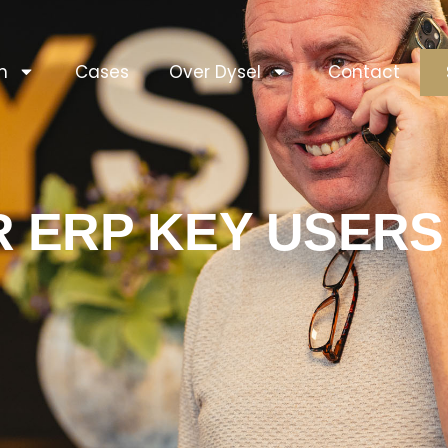
n
Cases
Over Dysel
Contact
R ERP KEY USERS