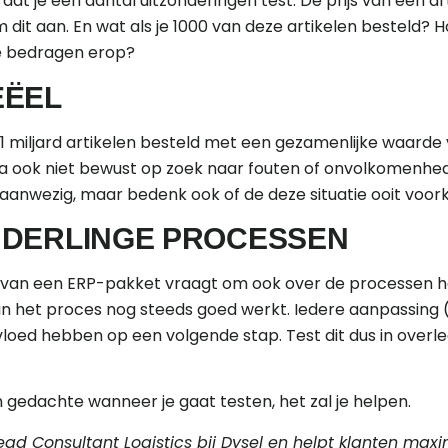
 dat je een aantal uitzonderingen test. De prijs van een ar
 dit aan. En wat als je 1000 van deze artikelen besteld? 
e bedragen erop?
EËEL
it 1 miljard artikelen besteld met een gezamenlijke waarde 
 Ga ook niet bewust op zoek naar fouten of onvolkomenhed
l aanwezig, maar bedenk ook of de deze situatie ooit voor
NDERLINGE PROCESSEN
t van een ERP-pakket vraagt om ook over de processen he
in het proces nog steeds goed werkt. Iedere aanpassing (i
loed hebben op een volgende stap. Test dit dus in overle
 gedachte wanneer je gaat testen, het zal je helpen.
Lead Consultant Logistics bij Dysel en helpt klanten max