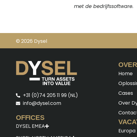
met de bedrijfssoftware.
© 2026 Dysel
OVER
Home
Oploss
Cases
+31 (0)74 205 11 99 (NL)
Over Dy
info@dysel.com
Contac
OFFICES
VACA
DYSEL EMEA
Europa