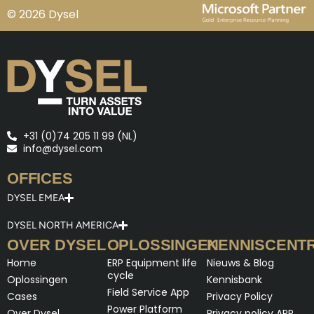
© 2026 Dysel
+31 (0)74 205 11 99 (NL)
info@dysel.com
OFFICES
DYSEL EMEA
DYSEL NORTH AMERICA
OVER DYSEL
OPLOSSINGEN
KENNISCENT
Home
ERP Equipment life
Nieuws & Blog
cycle
Oplossingen
Kennisbank
Field Service App
Cases
Privacy Policy
Power Platform
Over Dysel
Privacy policy APP