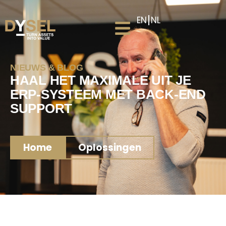
EN
NL
NIEUWS & BLOG
HAAL HET MAXIMALE UIT JE
ERP-SYSTEEM MET BACK-END
SUPPORT
Home
Oplossingen