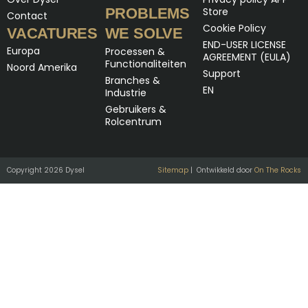
PROBLEMS
Store
Contact
Cookie Policy
VACATURES
WE SOLVE
END-USER LICENSE
Europa
Processen &
AGREEMENT (EULA)
Functionaliteiten
Noord Amerika
Support
Branches &
EN
Industrie
Gebruikers &
Rolcentrum
Copyright 2026 Dysel
Sitemap
| Ontwikkeld door
On The Rocks