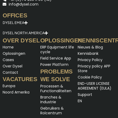
info@dysel.com
OFFICES
DYSEL EMEA
DYSEL NORTH AMERICA
OVER DYSEL
OPLOSSINGEN
KENNISCENT
Home
ERP Equipment life
Nieuws & Blog
cycle
Oplossingen
Kennisbank
Field Service App
Cases
Privacy Policy
Power Platform
Over Dysel
Privacy policy APP
PROBLEMS
Store
Contact
Cookie Policy
VACATURES
WE SOLVE
END-USER LICENSE
Europa
Processen &
AGREEMENT (EULA)
Functionaliteiten
Noord Amerika
Support
Branches &
EN
Industrie
Gebruikers &
Rolcentrum