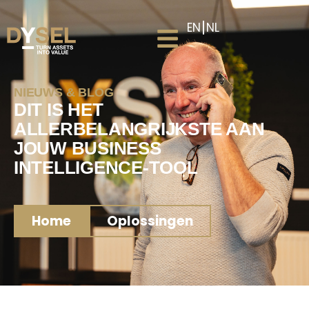
EN
NL
NIEUWS & BLOG
DIT IS HET
ALLERBELANGRIJKSTE AAN
JOUW BUSINESS
INTELLIGENCE-TOOL
Home
Oplossingen