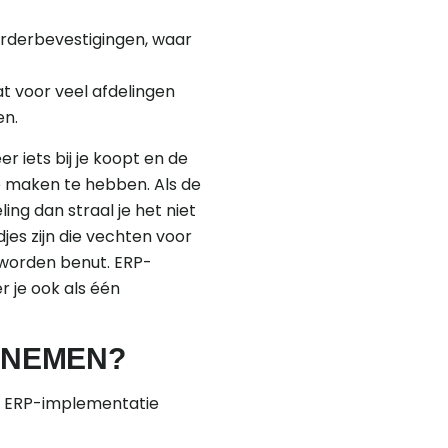
orderbevestigingen, waar
t voor veel afdelingen
en.
r iets bij je koopt en de
e maken te hebben. Als de
g dan straal je het niet
djes zijn die vechten voor
 worden benut. ERP-
r je ook als één
 NEMEN?
e ERP-implementatie