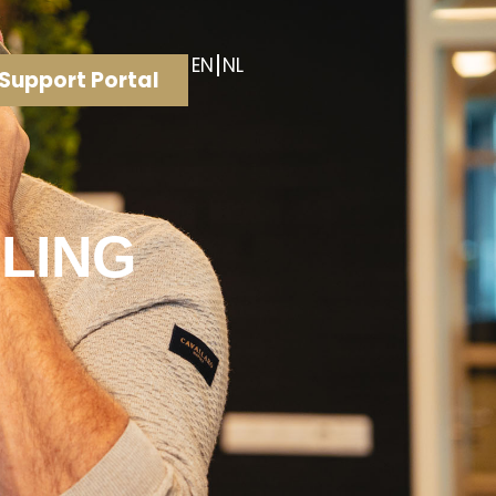
EN
NL
Support Portal
LING