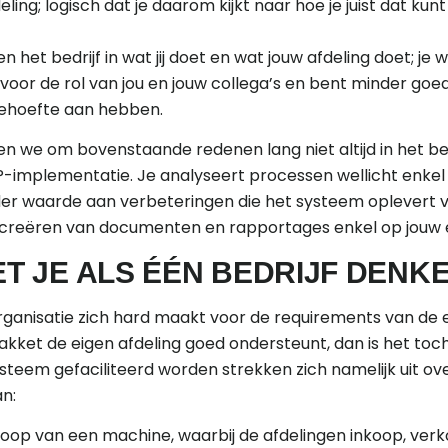
deling; logisch dat je daarom kijkt naar hoe je juist dat k
 het bedrijf in wat jij doet en wat jouw afdeling doet; je
voor de rol van jou en jouw collega’s en bent minder goe
ehoefte aan hebben.
n we om bovenstaande redenen lang niet altijd in het b
RP-implementatie. Je analyseert processen wellicht enkel 
der waarde aan verbeteringen die het systeem oplevert v
 het creëren van documenten en rapportages enkel op jou
 JE ALS ÉÉN BEDRIJF DENK
ganisatie zich hard maakt voor de requirements van de e
kket de eigen afdeling goed ondersteunt, dan is het toch
steem gefaciliteerd worden strekken zich namelijk uit ov
n:
oop van een machine, waarbij de afdelingen inkoop, verk