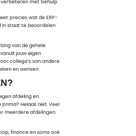
unt verbeteren met behulp
 weet precies wat de ERP-
d in staat te beoordelen
elang van de gehele
vanuit jouw eigen
oor collega’s van andere
w eisen en wensen.
EN?
igen afdeling en
 prima? Helaas niet. Veel
er meerdere afdelingen.
oop, finance en soms ook