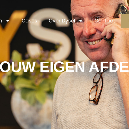
n
Cases
Over Dysel
Contact
JOUW EIGEN AFDE