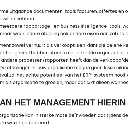
rme uitgaande documenten, zoals facturen, offertes en 
n willen hebben.
meerdere rapportage- en business intelligence-tools, wa
maar waar iedere afdeling ook andere eisen aan zal stell
pment zowel verhuurt als verkoopt. Een klant die de ene kee
et het gevoel hebben steeds met dezelfde organisatie t
 andere processen/rapporten heeft dan de verkoopafdelin
. De afdelingen in jouw organisatie mogen geen losse eilan
geval zal het echte potentieel van het ERP-systeem nooit
 om als organisatie te groeien, maar dat lukt alleen wannee
AN HET MANAGEMENT HIERIN
ganisatie kan in sterke mate beïnvloeden dat tijdens d
team wordt geopereerd: