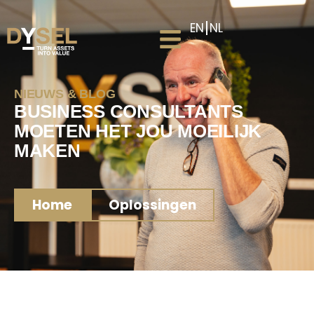
EN
NL
NIEUWS & BLOG
BUSINESS CONSULTANTS
MOETEN HET JOU MOEILIJK
MAKEN
Home
Oplossingen