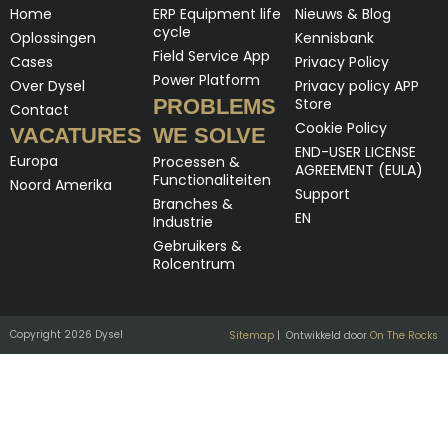
Home
ERP Equipment life
Nieuws & Blog
cycle
Oplossingen
Kennisbank
Field Service App
Cases
Privacy Policy
Power Platform
Over Dysel
Privacy policy APP
PROBLEMS
Store
Contact
Cookie Policy
VACATURES
WE SOLVE
END-USER LICENSE
Europa
Processen &
AGREEMENT (EULA)
Functionaliteiten
Noord Amerika
Support
Branches &
EN
Industrie
Gebruikers &
Rolcentrum
Copyright 2026 Dysel
Sitemap
| Ontwikkeld door
On The Rocks