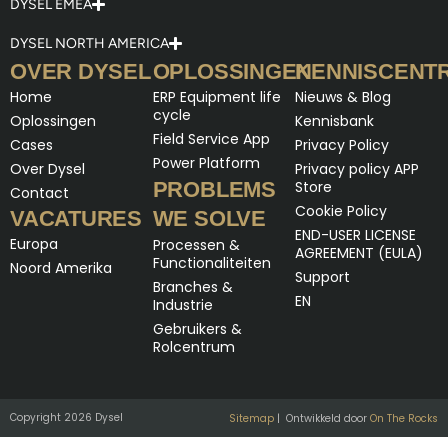
DYSEL EMEA
DYSEL NORTH AMERICA
OVER DYSEL
OPLOSSINGEN
KENNISCENT
Home
ERP Equipment life
Nieuws & Blog
cycle
Oplossingen
Kennisbank
Field Service App
Cases
Privacy Policy
Power Platform
Over Dysel
Privacy policy APP
PROBLEMS
Store
Contact
Cookie Policy
VACATURES
WE SOLVE
END-USER LICENSE
Europa
Processen &
AGREEMENT (EULA)
Functionaliteiten
Noord Amerika
Support
Branches &
EN
Industrie
Gebruikers &
Rolcentrum
Copyright 2026 Dysel
Sitemap
| Ontwikkeld door
On The Rocks