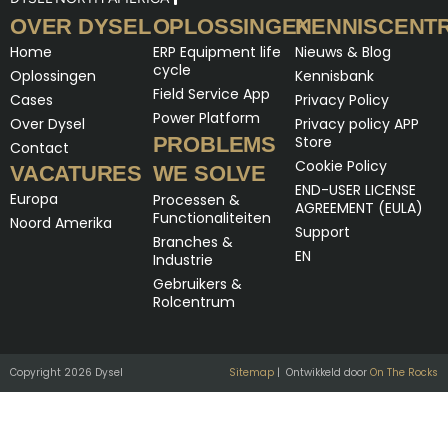
OVER DYSEL
OPLOSSINGEN
KENNISCENT
Home
ERP Equipment life
Nieuws & Blog
cycle
Oplossingen
Kennisbank
Field Service App
Cases
Privacy Policy
Power Platform
Over Dysel
Privacy policy APP
PROBLEMS
Store
Contact
Cookie Policy
VACATURES
WE SOLVE
END-USER LICENSE
Europa
Processen &
AGREEMENT (EULA)
Functionaliteiten
Noord Amerika
Support
Branches &
EN
Industrie
Gebruikers &
Rolcentrum
Copyright 2026 Dysel
Sitemap
| Ontwikkeld door
On The Rocks