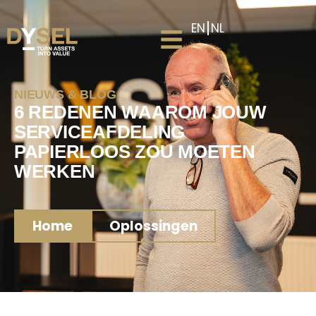
EN
NL
NIEUWS & BLOG
6 REDENEN WAAROM JOUW
SERVICEAFDELING
PAPIERLOOS ZOU MOETEN
WERKEN
Home
Oplossingen