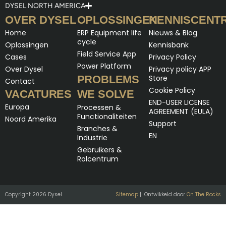
DYSEL NORTH AMERICA
OVER DYSEL
OPLOSSINGEN
KENNISCENT
Home
ERP Equipment life
Nieuws & Blog
cycle
Oplossingen
Kennisbank
Field Service App
Cases
Privacy Policy
Power Platform
Over Dysel
Privacy policy APP
PROBLEMS
Store
Contact
Cookie Policy
VACATURES
WE SOLVE
END-USER LICENSE
Europa
Processen &
AGREEMENT (EULA)
Functionaliteiten
Noord Amerika
Support
Branches &
EN
Industrie
Gebruikers &
Rolcentrum
Copyright 2026 Dysel
Sitemap
| Ontwikkeld door
On The Rocks