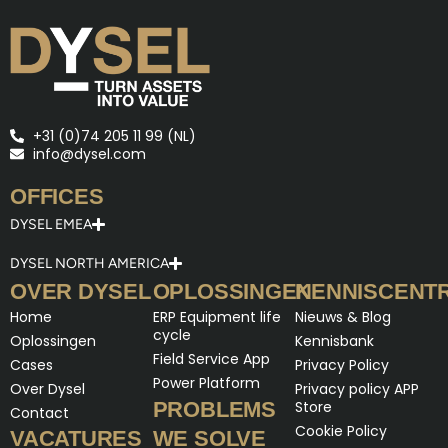
+31 (0)74 205 11 99 (NL)
info@dysel.com
OFFICES
DYSEL EMEA
DYSEL NORTH AMERICA
OVER DYSEL
OPLOSSINGEN
KENNISCENT
Home
ERP Equipment life
Nieuws & Blog
cycle
Oplossingen
Kennisbank
Field Service App
Cases
Privacy Policy
Power Platform
Over Dysel
Privacy policy APP
PROBLEMS
Store
Contact
Cookie Policy
VACATURES
WE SOLVE