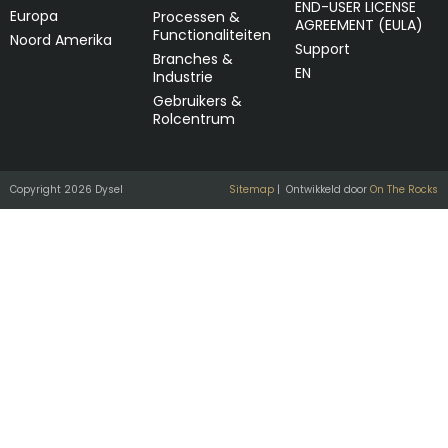
END-USER LICENSE
Europa
Processen &
AGREEMENT (EULA)
Functionaliteiten
Noord Amerika
Support
Branches &
EN
Industrie
Gebruikers &
Rolcentrum
Copyright 2026 Dysel
Sitemap
| Ontwikkeld door
On The Rocks