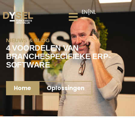
EN
NL
NIEUWS & BLOG
4 VOORDELEN VAN
BRANCHESPECIFIEKE ERP-
SOFTWARE
Home
Oplossingen