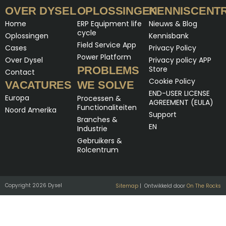
OVER DYSEL
OPLOSSINGEN
KENNISCENT
Home
ERP Equipment life
Nieuws & Blog
cycle
Oplossingen
Kennisbank
Field Service App
Cases
Privacy Policy
Power Platform
Over Dysel
Privacy policy APP
PROBLEMS
Store
Contact
Cookie Policy
VACATURES
WE SOLVE
END-USER LICENSE
Europa
Processen &
AGREEMENT (EULA)
Functionaliteiten
Noord Amerika
Support
Branches &
EN
Industrie
Gebruikers &
Rolcentrum
Copyright 2026 Dysel
Sitemap
| Ontwikkeld door
On The Rocks