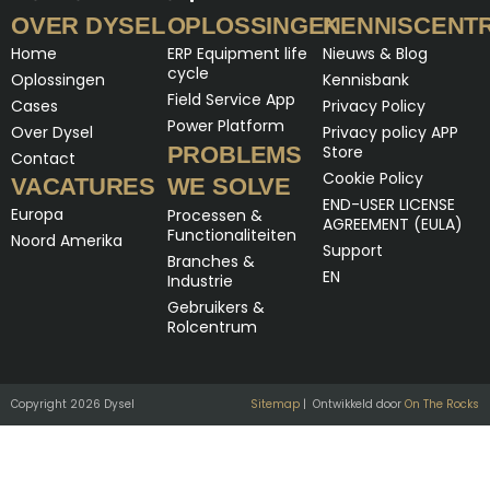
OVER DYSEL
OPLOSSINGEN
KENNISCENT
Home
ERP Equipment life
Nieuws & Blog
cycle
Oplossingen
Kennisbank
Field Service App
Cases
Privacy Policy
Power Platform
Over Dysel
Privacy policy APP
PROBLEMS
Store
Contact
Cookie Policy
VACATURES
WE SOLVE
END-USER LICENSE
Europa
Processen &
AGREEMENT (EULA)
Functionaliteiten
Noord Amerika
Support
Branches &
EN
Industrie
Gebruikers &
Rolcentrum
Copyright 2026 Dysel
Sitemap
| Ontwikkeld door
On The Rocks