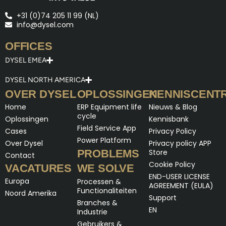
+31 (0)74 205 11 99 (NL)
info@dysel.com
OFFICES
DYSEL EMEA
DYSEL NORTH AMERICA
OVER DYSEL
OPLOSSINGEN
KENNISCENT
Home
ERP Equipment life
Nieuws & Blog
cycle
Oplossingen
Kennisbank
Field Service App
Cases
Privacy Policy
Power Platform
Over Dysel
Privacy policy APP
PROBLEMS
Store
Contact
Cookie Policy
VACATURES
WE SOLVE
END-USER LICENSE
Europa
Processen &
AGREEMENT (EULA)
Functionaliteiten
Noord Amerika
Support
Branches &
EN
Industrie
Gebruikers &