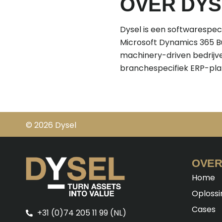
OVER DYS
Dysel is een softwarespe
Microsoft Dynamics 365 Bu
machinery-driven bedrijv
branchespecifiek ERP-pla
© 2026 Dysel
OVER
Home
Oploss
Cases
+31 (0)74 205 11 99 (NL)