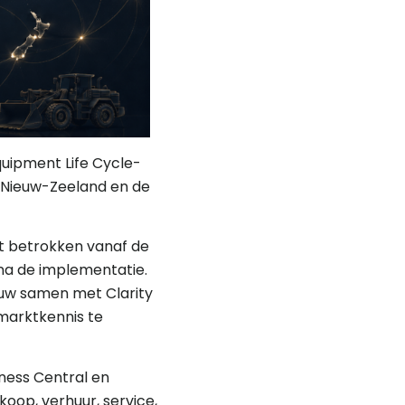
quipment Life Cycle-
, Nieuw-Zeeland en de
ft betrokken vanaf de
na de implementatie.
auw samen met Clarity
marktkennis te
ness Central en
oop, verhuur, service,