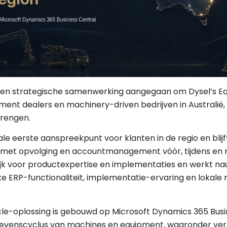
n een strategische samenwerking aangegaan om Dysel’s E
ipment dealers en machinery-driven bedrijven in Australië
brengen.
ale eerste aanspreekpunt voor klanten in de regio en blij
 met opvolging en accountmanagement vóór, tijdens en 
lijk voor productexpertise en implementaties en werkt n
 ERP-functionaliteit, implementatie-ervaring en lokale 
cle-oplossing is gebouwd op Microsoft Dynamics 365 Busi
levenscyclus van machines en equipment, waaronder verk