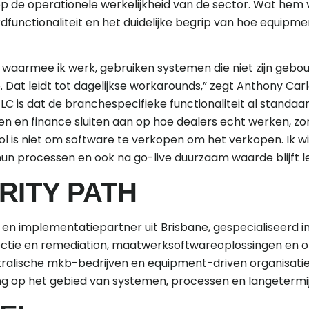
op de operationele werkelijkheid van de sector. Wat hem v
functionaliteit en het duidelijke begrip van hoe equipme
s waarmee ik werk, gebruiken systemen die niet zijn gebo
Dat leidt tot dagelijkse workarounds,” zegt Anthony Carl
ELC is dat de branchespecifieke functionaliteit al standaa
len en finance sluiten aan op hoe dealers echt werken, z
ol is niet om software te verkopen om het verkopen. Ik w
hun processen en ook na go-live duurzaam waarde blijft l
RITY PATH
s- en implementatiepartner uit Brisbane, gespecialiseerd 
ectie en remediation, maatwerksoftwareoplossingen en o
tralische mkb-bedrijven en equipment-driven organisatie
ng op het gebied van systemen, processen en langetermij