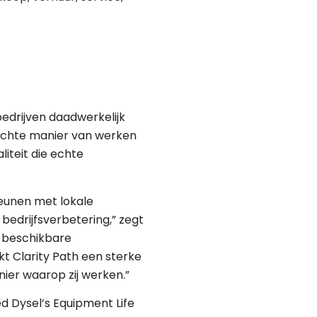
edrijven daadwerkelijk
richte manier van werken
liteit die echte
eunen met lokale
edrijfsverbetering,” zegt
t beschikbare
t Clarity Path een sterke
nier waarop zij werken.”
d Dysel’s Equipment Life