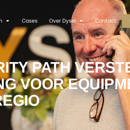
n
Cases
Over Dysel
Contact
RITY PATH VERS
NG VOOR EQUIPM
REGIO