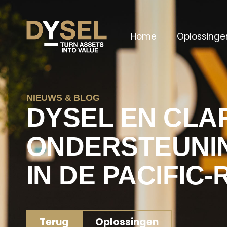
Home
Oplossinge
NIEUWS & BLOG
DYSEL EN CLA
ONDERSTEUNI
IN DE PACIFIC-
Terug
Oplossingen