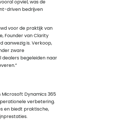
ooral opviel, was de
nt-driven bedrijven
uwd voor de praktijk van
e, Founder van Clarity
rd aanwezig is. Verkoop,
onder zware
il dealers begeleiden naar
everen.”
in Microsoft Dynamics 365
perationele verbetering.
s en biedt praktische,
nprestaties.